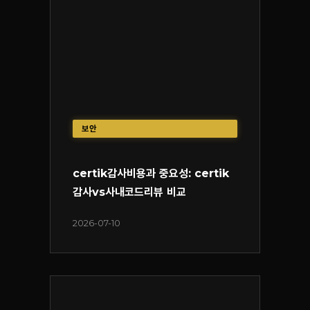
보안
certik감사비용과 중요성: certik
감사vs사내코드리뷰 비교
2026-07-10