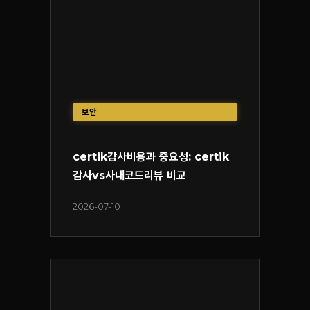
보안
certik감사비용과 중요성: certik
감사vs사내코드리뷰 비교
2026-07-10